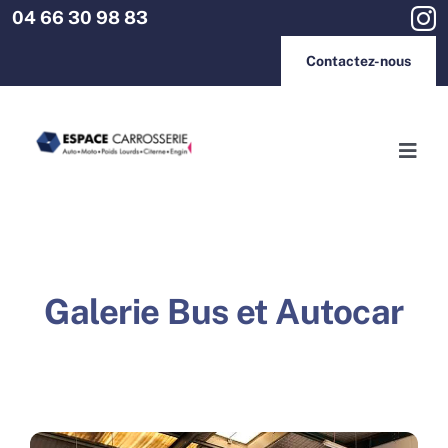
Passer
04 66 30 98 83
au
contenu
Contactez-nous
Togg
Navig
Accueil
Espace Carrosserie
Galerie Bus et Autocar
Espace Métal
Espace Thermolaquage