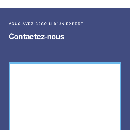
Navigation
Espace Carrosserie
VOUS AVEZ BESOIN D’UN EXPERT
Espace Métal
Contactez-nous
Espace Thermolaquage