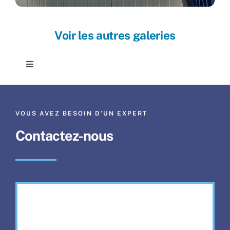
Voir les autres galeries
Toggle
Navigation
Espace Carrosserie
VOUS AVEZ BESOIN D’UN EXPERT
Espace Métal
Contactez-nous
Espace Thermolaquage