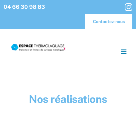
Passer
04 66 30 98 83
au
contenu
Contactez-nous
Togg
Navig
Accueil
Espace Carrosserie
Nos réalisations
Espace Métal
Espace Thermolaquage